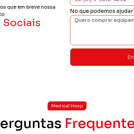
os que em breve nossa
No que podemos ajudar
to.
 Sociais
En
Medical Hosp
erguntas
Frequent