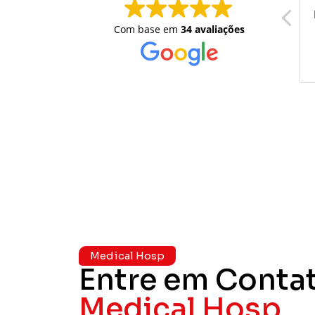
Excelente atend
Com base em
34 avaliações
Medical Hosp
Entre em Conta
Medical Hosp