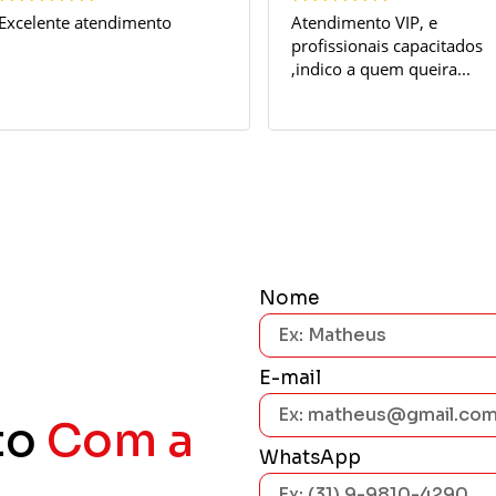
imento
Atendimento VIP, e
o me
profissionais capacitados
indis
,indico a quem queira...
serv
Nome
E-mail
to
Com a
WhatsApp