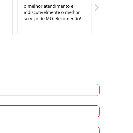
lhor atendimento e
Muito bom, ótimo
cutivelmente o melhor
atendimento
iço de MG. Recomendo!