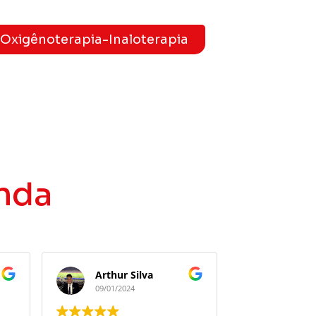
Oxigênoterapia-Inaloterapia
nda
Arthur Silva
EmilioR Rodrigues
09/01/2024
09/01/2024