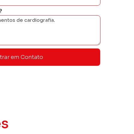
?
trar em Contato
es