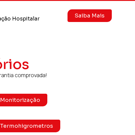
Saiba Mais
ção Hospitalar
rios
rantia comprovada!
Monitorização
Termohigrometros