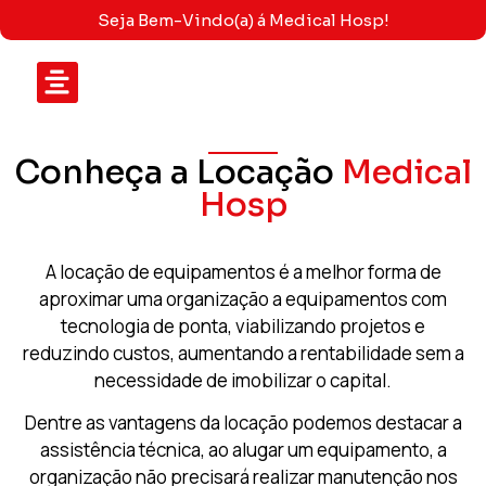
Seja Bem-Vindo(a) á Medical Hosp!
Quem Somos
Locação Hospitalar
Conheça a Locação
Medical
Hosp
A locação de equipamentos é a melhor forma de
aproximar uma organização a equipamentos com
tecnologia de ponta, viabilizando projetos e
reduzindo custos, aumentando a rentabilidade sem a
necessidade de imobilizar o capital.
Dentre as vantagens da locação podemos destacar a
assistência técnica, ao alugar um equipamento, a
organização não precisará realizar manutenção nos