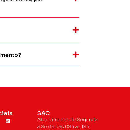
imento?
iais
SAC
Atendimento de Segunda
a Sexta das 08h as 18h.