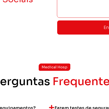
En
Medical Hosp
erguntas
Frequent
 equipamentos?
Fazem testes de seguran