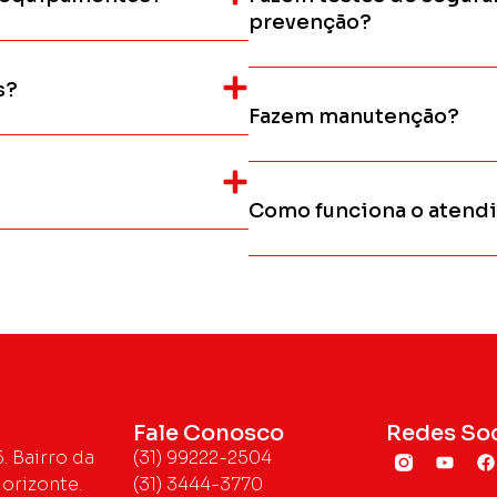
prevenção?
s?
Fazem manutenção?
Como funciona o atend
Fale Conosco
Redes Soc
. Bairro da
(31) 99222-2504
orizonte.
(31) 3444-3770