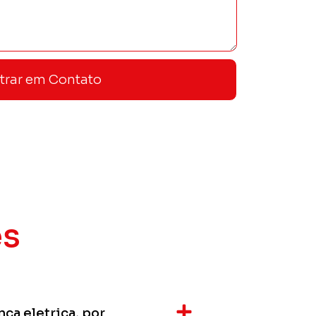
trar em Contato
es
ça eletrica, por