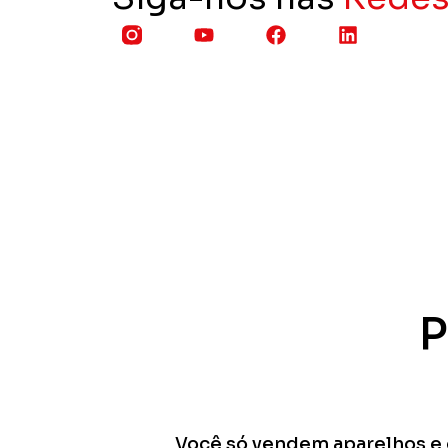
P
Você só vendem aparelhos e