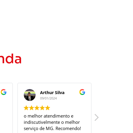
nda
Arthur Silva
Emilio
09/01/2024
09/01/20
o melhor atendimento e
Muito bom, ót
indiscutivelmente o melhor
atendimento
serviço de MG. Recomendo!