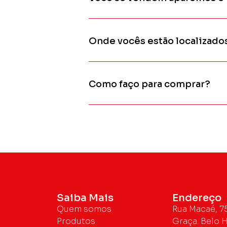
Onde vocês estão localizado
Como faço para comprar?
Saiba Mais
Endereço
Quem somos
Rua Macaé, 75
Produtos
Graça. Belo H