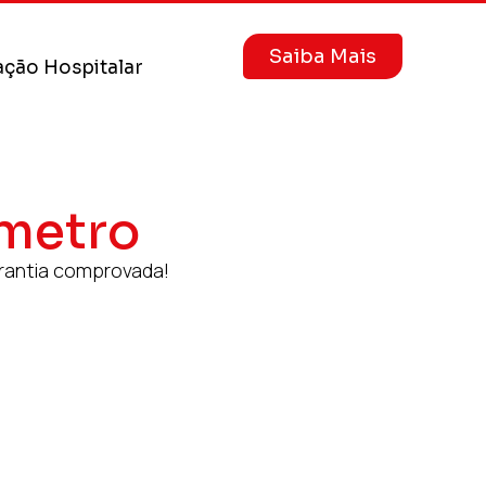
Saiba Mais
ção Hospitalar
metro
rantia comprovada!